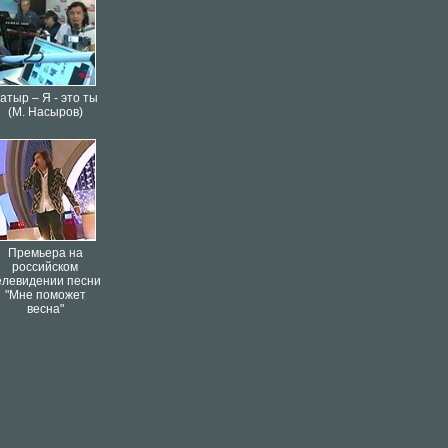
атыр – Я - это ты
(М. Насыров)
Премьера на
российском
елевидении песни
"Мне поможет
весна"