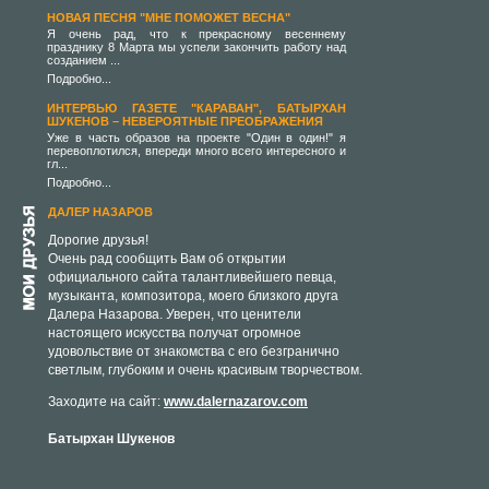
НОВАЯ ПЕСНЯ "МНЕ ПОМОЖЕТ ВЕСНА"
Я очень рад, что к прекрасному весеннему
празднику 8 Марта мы успели закончить работу над
созданием ...
Подробно...
ИНТЕРВЬЮ ГАЗЕТЕ "КАРАВАН", БАТЫРХАН
ШУКЕНОВ – НЕВЕРОЯТНЫЕ ПРЕОБРАЖЕНИЯ
Уже в часть образов на проекте "Один в один!" я
перевоплотился, впереди много всего интересного и
гл...
Подробно...
ДАЛЕР НАЗАРОВ
Дорогие друзья!
Очень рад сообщить Вам об открытии
официального сайта талантливейшего певца,
музыканта, композитора, моего близкого друга
Далера Назарова. Уверен, что ценители
настоящего искусства получат огромное
удовольствие от знакомства с его безгранично
светлым, глубоким и очень красивым творчеством.
Заходите на сайт:
www.dalernazarov.com
Батырхан Шукенов