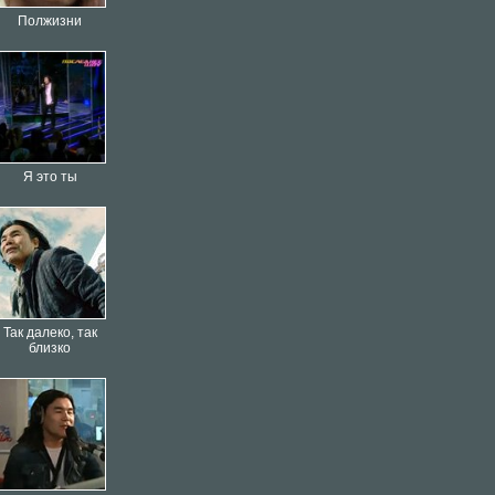
Полжизни
Я это ты
Так далеко, так
близко