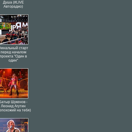
Душа (#LIVE
Авторадио)
Финальный старт
перед началом
проекта "Один в
один"
Батыр Шукенов -
Леонид Агутин
епохожий на тебя)