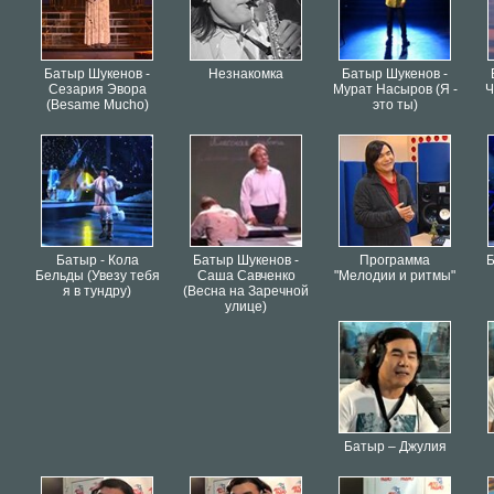
Батыр Шукенов -
Незнакомка
Батыр Шукенов -
Сезария Эвора
Мурат Насыров (Я -
Ч
(Besame Mucho)
это ты)
Батыр - Кола
Батыр Шукенов -
Программа
Б
Бельды (Увезу тебя
Саша Савченко
"Мелодии и ритмы"
я в тундру)
(Весна на Заречной
улице)
Батыр – Джулия