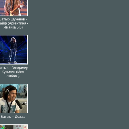
Батыр Шукенов -
айф (Аргентина -
Ямайка 5:0)
атыр - Владимир
Кузьмин (Моя
любовь)
Батыр – Дождь