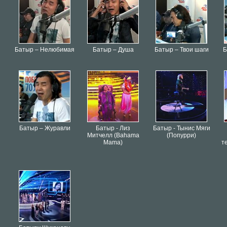
Батыр – Нелюбимая
Батыр – Душа
Батыр – Твои шаги
Б
Батыр – Журавли
Батыр - Лиз
Батыр - Тынис Мяги
Митчелл (Bahama
(Попурри)
Mama)
т