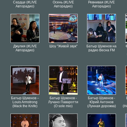
Сердце (#LIVE
Осень (#LIVE
Ревнивая (#LIVE
Авторадио)
Авторадио)
Авторадио)
Джулия (#LIVE
Шоу "Живой звук"
Батыр Шукенов на
Авторадио)
радио Весна FM
Батыр Шукенов –
Батыр Шукенов -
Батыр Шукенов -
Louis Armstrong
Лучано Паваротти
Юрий Антонов
(Mack the Knife)
(O sole mio)
(Лунная дорожка)
(Н