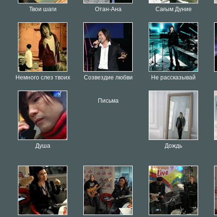
Твои шаги
Отан-Ана
Сағым Дүние
Немного слез твоих
Созвездие любви
Не рассказывай
Письма
Душа
Дождь