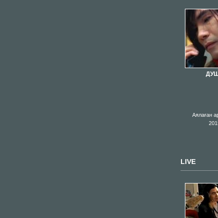
ДУ
Аялаған а
201
LIVE