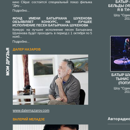
БАТЫР 
кино Clique состоится специальный показ фильма
"Джу...
БЕЛЬДЫ (У
Я В ТУ
Подробно...
Шоу "Один 
ФОНД ИМЕНИ БАТЫРХАНА ШУКЕНОВА
201
ОБЪЯВЛЯЕТ КОНКУРС, НА ЛУЧШЕЕ
ИСПОЛНЕНИЕ ПЕСЕН БАТЫРХАНА ШУКЕНОВА
Конкурс на лучшее исполнение песен Батырхана
Шукенова будет проходить в период с 1 октября по 5
нояб...
Подробно...
ДАЛЕР НАЗАРОВ
БАТЫР ШУ
ТЫНИС
(ПОПУ
Шоу "Один 
201
www.dalernazarov.com
Авторадио
ВАЛЕРИЙ МЕЛАДЗЕ