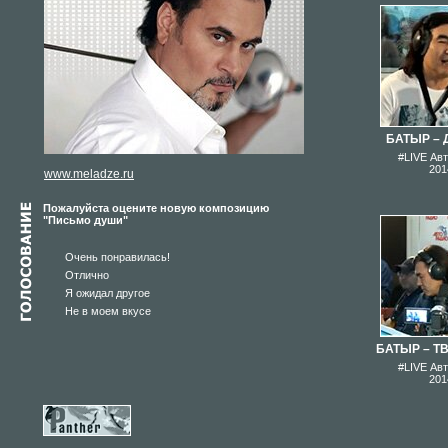
БАТЫР –
#LIVE Ав
201
www.meladze.ru
Пожалуйста оцените новую композицию
"Письмо души"
Очень понравилась!
Отлично
Я ожидал другое
Не в моем вкусе
БАТЫР – Т
#LIVE Ав
201